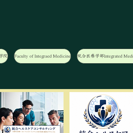
学院
Faculty of Integraed Medicine
統合医療学部Integrated Medi