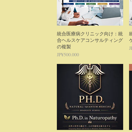
Tampilan Cepat
統合医療病クリニック向け：統
合ヘルスケアコンサルティング
の複製
H
J
Harga
JP¥500.000