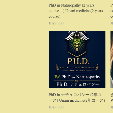
Tampilan Cepat
PhD in Naturopathy (2 years
P
course ) Unani medicine(2 years
c
course)
c
Harga
H
JP¥9.800
J
Tampilan Cepat
PhD in ナチュロパシー (2年コ
ース) Unani medicine(2年コース)
W
Harga
H
JP¥9.800
J