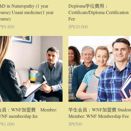
Tampilan Cepat
Tampilan Cepat
hD in Naturopathy (1 year
Deploma学位費用：
ourse) Unani medicine(1 year
Certificate/Diploma Certification
ourse)
Fee
arga
Harga
P¥9.800
JP¥20.000
Tampilan Cepat
Tampilan Cepat
会員：WNF加盟費 Member:
学生会員：WNF加盟費 Studen
NF membership fee
Member: WNF Membership Fee
arga
Harga
P¥1.000
JP¥500