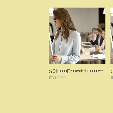
Tampilan Cepat
分割10000円: Divided 10000 yen
分
Harga
H
JP¥10.000
J