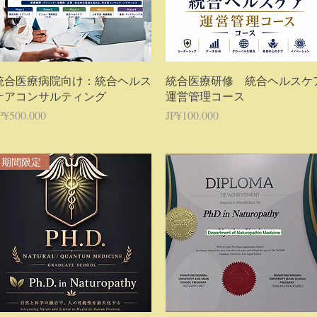
Tampilan Cepat
Tampilan Cepat
統合医療病院向け：統合ヘルス
統合医療研修 統合ヘルスケ
ケアコンサルティング
運営管理コース
arga
Harga
P¥500.000
JP¥100.000
期間限定