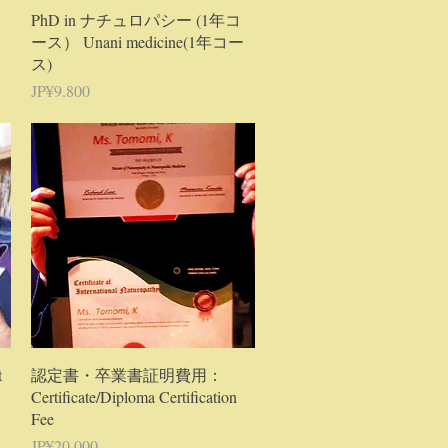
Tampilan Cepat
PhD in ナチュロパシー (1年コ
ース） Unani medicine(1年コー
ス)
Harga
JP¥9.800
Tampilan Cepat
t
認定書・卒業書証明費用：
Certificate/Diploma Certification
Fee
Harga
JP¥20.000