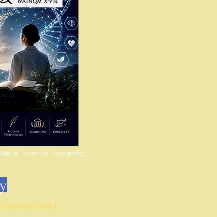
thy & Doctor of Naturopathy,
hy
ernational