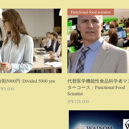
Functional food scientist
Tampilan Cepat
Tampilan Cepat
割5000円: Divided 5000 yen
代替医学機能性食品科学者マ
ターコース：Functional Food
arga
P¥5.000
Scientist
Harga
JP¥128.000