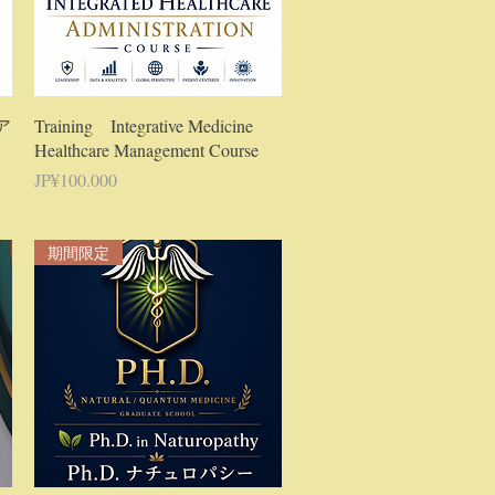
Tampilan Cepat
ア
Training Integrative Medicine
Healthcare Management Course
Harga
JP¥100.000
期間限定