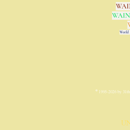
WAIN
WAINQ
World 
© 1995-2026 by 31t
UN