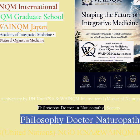
QM International
M Graduate School
WAINQM Japan
Academy of Integrative Medicine
・
Natural Quantum Medicine
h anniversary by UN-NgoICSA & WAINQM International (Master of Naturopa
Philosophy Doctor in Naturopathy
) Society
Philosophy Doctor Naturopat
(United Nations)-NGO ICSA&WAINQM Int