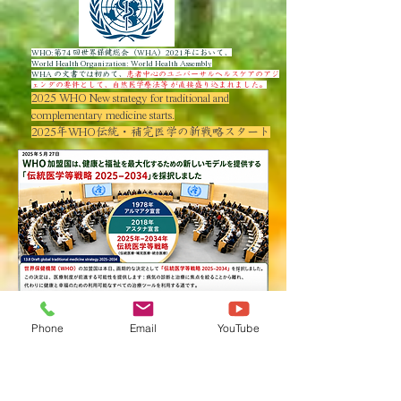
WHO:第74 回世界保健総会（WHA）2021年において、
World Health Organization: World Health Assembly
WHA の⽂書では初めて、
患者中⼼のユニバーサルヘルスケアのアジ
ェンダの要件として、自然医学療法等 が直接盛り込まれました。
2025 WHO New strategy for traditional and
complementary medicine starts.
2025年WHO伝統・補完医学の新戦略スタート
Phone
Email
YouTube