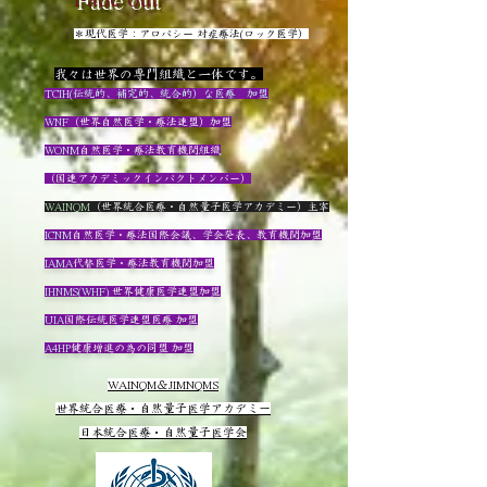
＊現代医学：アロパシー 対症療法(ロック医学）
我々は世界の専門組織と一体です。
TCIH(伝統的、補完的、統合的）な医療 加盟
WNF
（世界自然医学・療法連盟）加盟
​WONM
自然医学・療法教育機関組織
（国連アカデミックインパクトメンバー）
WAINQM
（世界統合医療・自然量子医学アカデミー）主宰
ICNM
自然医学・療法国際会議、学会発表、教育機関加盟
IAMA
代替医学・療法教育機関加盟
IHNMS(WHF)
世界健康医学連盟加盟
UIA
国際伝統医学連盟医療 加盟
A4HP
健康増進の為の同盟 加盟
WAINQM＆JIMNQMS
世界統合医療・自然量子医学アカデミー
日本統合医療・自然量子医学会