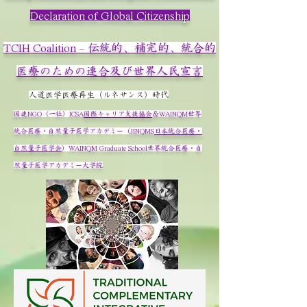
Declaration of Global Citizenship
TCIH Coalition – 伝統的、補完的、統合的
医療のための連合及び世界人民宣言
人道医学医療再生（ルネサンス）時代
国連NGO（一社）ICSA
国際キャリア支援協会
＆WAINQM世界
統合医療・自然量子医学アカデミー（JINQMS
日本統合医療・
自然量子医学会
）
​WAINQM Graduate School世界統合医療・自
然量子医学アカデミー大学院