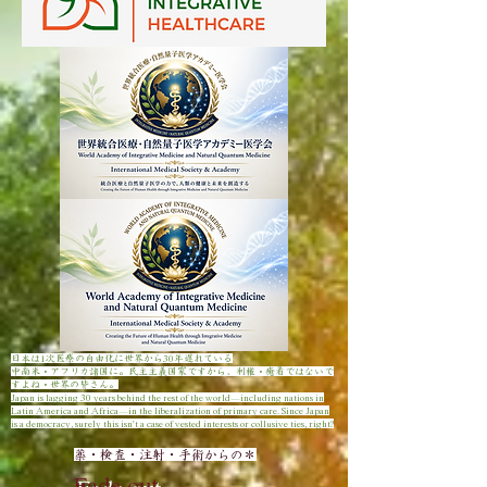
日本は1次医療の自由化に世界から30年遅れている
​中南米・アフリカ諸国に。民主主義国家ですから、利権・癒着ではないで
すよね・世界の皆さん。
Japan is lagging 30 years behind the rest of the world—including nations in
Latin America and Africa—in the liberalization of primary care. Since Japan
is a democracy, surely this isn't a case of vested interests or collusive ties, right?
薬・検査・注射・手術からの＊
Fade out